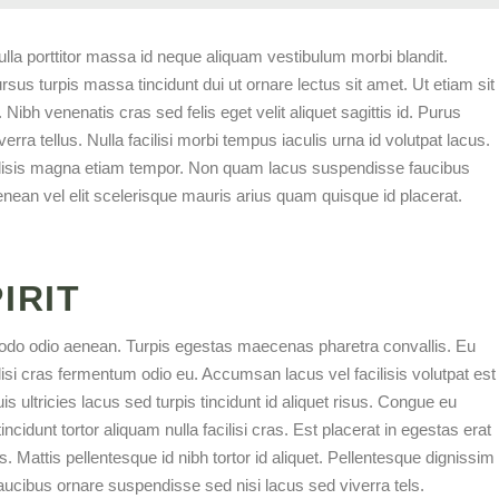
ulla porttitor massa id neque aliquam vestibulum morbi blandit.
rsus turpis massa tincidunt dui ut ornare lectus sit amet. Ut etiam sit
bh venenatis cras sed felis eget velit aliquet sagittis id. Purus
rra tellus. Nulla facilisi morbi tempus iaculis urna id volutpat lacus.
acilisis magna etiam tempor. Non quam lacus suspendisse faucibus
ean vel elit scelerisque mauris arius quam quisque id placerat.
IRIT
odo odio aenean. Turpis egestas maecenas pharetra convallis. Eu
lisi cras fermentum odio eu. Accumsan lacus vel facilisis volutpat est
is ultricies lacus sed turpis tincidunt id aliquet risus. Congue eu
ncidunt tortor aliquam nulla facilisi cras. Est placerat in egestas erat
s. Mattis pellentesque id nibh tortor id aliquet. Pellentesque dignissim
ucibus ornare suspendisse sed nisi lacus sed viverra tels.