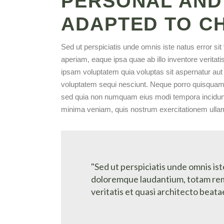
PERSONAL AND
ADAPTED TO C
Sed ut perspiciatis unde omnis iste natus error 
aperiam, eaque ipsa quae ab illo inventore veritat
ipsam voluptatem quia voluptas sit aspernatur aut 
voluptatem sequi nesciunt. Neque porro quisquam es
sed quia non numquam eius modi tempora incidunt
minima veniam, quis nostrum exercitationem ullam 
"Sed ut perspiciatis unde omnis is
doloremque laudantium, totam rem 
veritatis et quasi architecto beatae