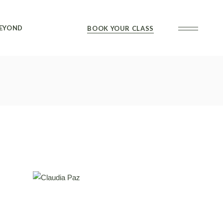
ifting
EYOND
BOOK YOUR CLASS
lass descriptions
eachers
ent our space
ifting
erms & conditions
lass descriptions
eachers
ent our space
erms & conditions