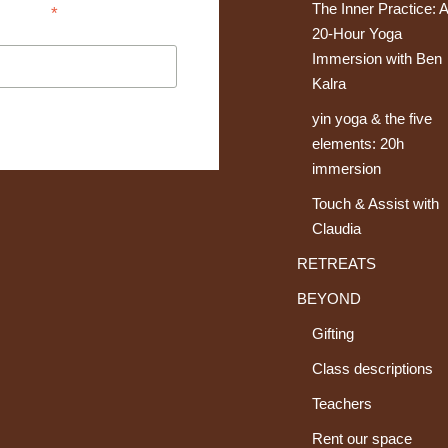
The Inner Practice: 
*
indica que es obligatorio
20-Hour Yoga
Immersion with Ben
Kalra
yin yoga & the five
elements: 20h
immersion
Touch & Assist with
Claudia
RETREATS
BEYOND
Gifting
Class descriptions
Teachers
Rent our space