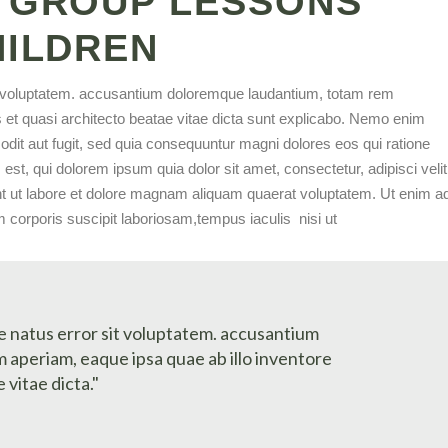
 GROUP LESSONS
HILDREN
sit voluptatem. accusantium doloremque laudantium, totam rem
is et quasi architecto beatae vitae dicta sunt explicabo. Nemo enim
odit aut fugit, sed quia consequuntur magni dolores eos qui ratione
t, qui dolorem ipsum quia dolor sit amet, consectetur, adipisci velit
 ut labore et dolore magnam aliquam quaerat voluptatem. Ut enim a
corporis suscipit laboriosam,tempus iaculis nisi ut
te natus error sit voluptatem. accusantium
aperiam, eaque ipsa quae ab illo inventore
 vitae dicta."