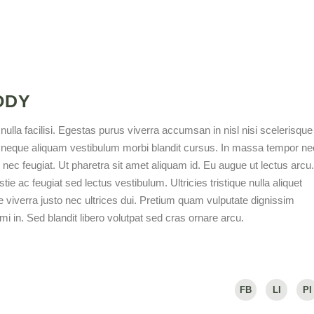
ODY
lla facilisi. Egestas purus viverra accumsan in nisl nisi scelerisque
id neque aliquam vestibulum morbi blandit cursus. In massa tempor ne
r nec feugiat. Ut pharetra sit amet aliquam id. Eu augue ut lectus arcu.
e ac feugiat sed lectus vestibulum. Ultricies tristique nulla aliquet
 viverra justo nec ultrices dui. Pretium quam vulputate dignissim
i in. Sed blandit libero volutpat sed cras ornare arcu.
FB
LI
PI